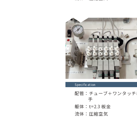
Specification
配管：チューブ＋ワンタッチ
手
躯体：t=2.3 板金
流体：圧縮空気