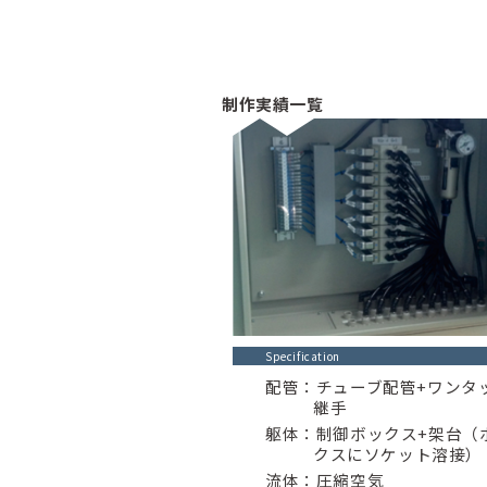
制作実績一覧
Specification
配管：チューブ配管+ワンタ
継手
躯体：制御ボックス+架台（
クスにソケット溶接）
流体：圧縮空気