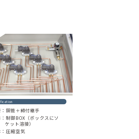
fication
管：銅管＋締付継手
体：制御BOX（ボックスにソ
ケット溶接）
体：圧縮空気