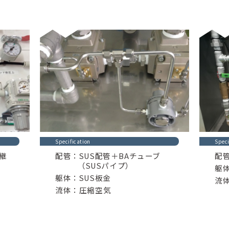
Specification
Speci
継
配管：SUS配管＋BAチューブ
配
（SUSパイプ）
躯体
躯体：SUS板金
流
流体：圧縮空気