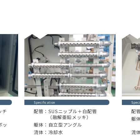
Specification
Speci
ッチ
配管：SUSニップル＋白配管
配
（融解亜鉛メッキ）
躯
ボッ
躯体：自立型アングル
流体：冷却水
流