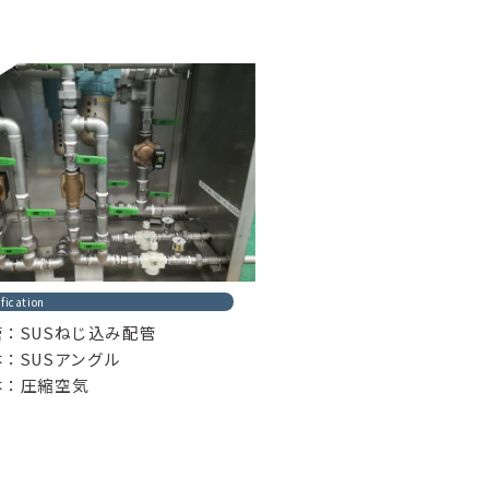
fication
管：SUSねじ込み配管
：SUSアングル
体：圧縮空気